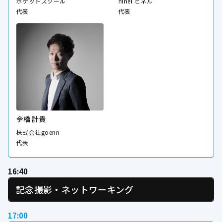
ポケットスクール
hinel ヒネル
代表
代表
𫝆橋 計貴
株式会社goenn
代表
16:40
記念撮影・ネットワーキング
17:00